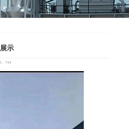
展示
气：
744