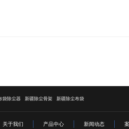
布袋除尘器
新疆除尘骨架
新疆除尘布袋
关于我们
产品中心
新闻动态