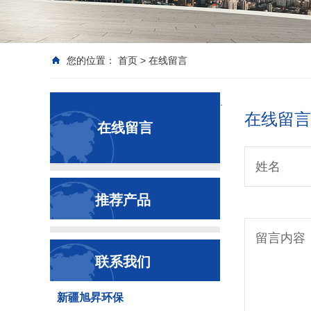
您的位置：
首页
>
在线留言
.
在线留言
在线留言
姓名
推荐产品
留言内容
联系我们
新疆旭昇环保